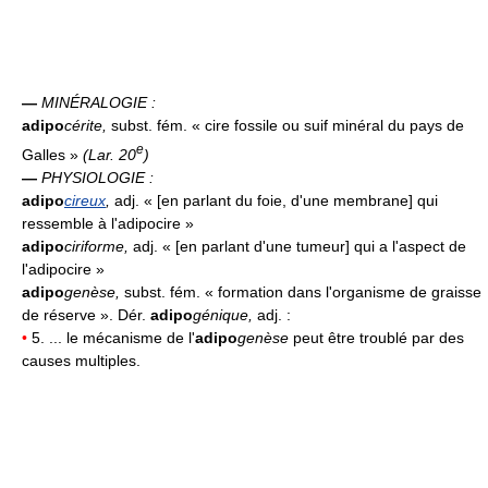
—
MINÉRALOGIE :
adipo
cérite
,
subst. fém. « cire fossile ou suif minéral du pays de
e
Galles »
(
Lar. 20
)
—
PHYSIOLOGIE :
adipo
cireux
,
adj. « [en parlant du foie, d'une membrane] qui
ressemble à l'adipocire »
adipo
ciriforme
,
adj. « [en parlant d'une tumeur] qui a l'aspect de
l'adipocire »
adipo
genèse
,
subst. fém. « formation dans l'organisme de graisse
de réserve ». Dér.
adipo
génique,
adj. :
•
5. ... le mécanisme de l'
adipo
genèse
peut être troublé par des
causes multiples.