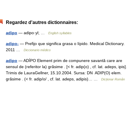
Regardez d'autres dictionnaires:
adipo
— adipo·yl; …
English syllables
adipo-
— Prefijo que significa grasa o lípido. Medical Dictionary.
2011 …
Diccionario médico
adipo
— ADÍPO Element prim de compunere savantă care are
sensul de (referitor la) grăsime . [< fr. adip(o) , cf. lat. adeps, ipis].
Trimis de LauraGellner, 15.10.2004. Sursa: DN ADIP(O) elem.
grăsime . (< fr. adip/o/ , cf. lat. adeps, adipis)… …
Dicționar Român