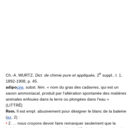
e
Ch.-A. WURTZ,
Dict. de chimie pure et appliquée,
2
suppl., t. 1,
1892-1908, p. 45.
adipo
cire
,
subst. fém. « nom du gras des cadavres, qui est un
savon ammoniacal, produit par l'altération spontanée des matières
animales enfouies dans la terre ou plongées dans l'eau »
(LITTRÉ)
Rem.
Il est empl. abusivement pour désigner le blanc de la baleine
(
ex
. 2) :
•
2. ... nous croyons devoir faire remarquer seulement que la