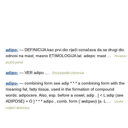
adipo-
— DEFINICIJA kao prvi dio riječi označava da se drugi dio
odnosi na mast, masno ETIMOLOGIJA lat. adeps: mast …
Hrvatski
jezični portal
adipo-
— VER adipo …
Enciclopedia Universal
adipo-
— combining form see adip * * * a combining form with the
meaning fat, fatty tissue, used in the formation of compound
words: adipocere. Also, esp. before a vowel, adip . [ < L adip (see
ADIPOSE) + O ] * * * adipo , comb. form (ˈædɪpəʊ) [a. L …
Useful
english dictionary