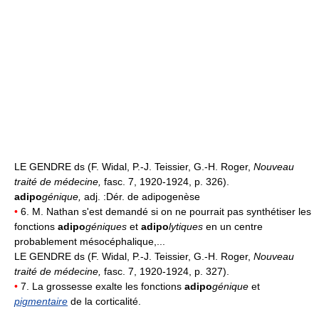
LE GENDRE ds (F. Widal, P.-J. Teissier, G.-H. Roger,
Nouveau
traité de médecine,
fasc. 7, 1920-1924, p. 326).
adipo
génique
,
adj. :Dér. de adipogenèse
•
6. M. Nathan s'est demandé si on ne pourrait pas synthétiser les
fonctions
adipo
géniques
et
adipo
lytiques
en un centre
probablement mésocéphalique,...
LE GENDRE ds (F. Widal, P.-J. Teissier, G.-H. Roger,
Nouveau
traité de médecine,
fasc. 7, 1920-1924, p. 327).
•
7. La grossesse exalte les fonctions
adipo
génique
et
pigmentaire
de la corticalité.