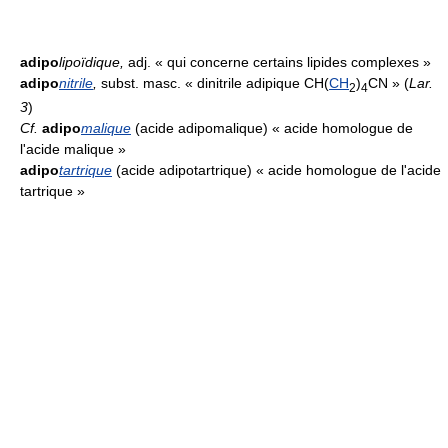
adipo
lipoïdique
,
adj. « qui concerne certains lipides complexes »
adipo
nitrile
,
subst. masc. « dinitrile adipique CH(
CH
)
CN » (
Lar.
2
4
3
)
Cf.
adipo
malique
(acide adipomalique) « acide homologue de
l'acide malique »
adipo
tartrique
(acide adipotartrique) « acide homologue de l'acide
tartrique »