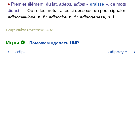
♦
Premier élément, du lat.
adeps, adipis
«
graisse
», de mots
didact.
— Outre les mots traités ci-dessous, on peut signaler :
adipocellulose,
n. f.;
adipocire,
n. f.;
adipogenèse,
n. f.
Encyclopédie Universelle
.
2012
.
Игры ⚽
Поможем сделать НИР
adip-
adipocyte