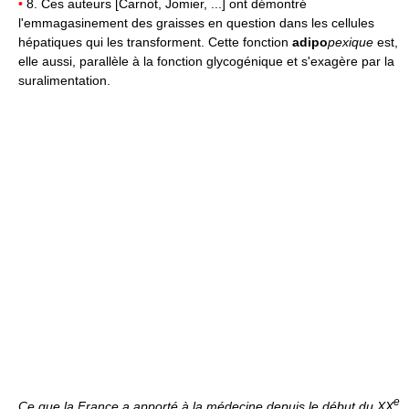
•
8. Ces auteurs [Carnot, Jomier, ...] ont démontré
l'emmagasinement des graisses en question dans les cellules
hépatiques qui les transforment. Cette fonction
adipo
pexique
est,
elle aussi, parallèle à la fonction glycogénique et s'exagère par la
suralimentation.
e
Ce que la France a apporté à la médecine depuis le début du XX