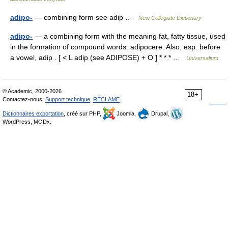
adipo-
— combining form see adip …
New Collegiate Dictionary
adipo-
— a combining form with the meaning fat, fatty tissue, used
in the formation of compound words: adipocere. Also, esp. before
a vowel, adip . [ < L adip (see ADIPOSE) + O ] * * * …
Universalium
© Academic, 2000-2026
18+
Contactez-nous:
Support technique
,
RÉCLAME
Dictionnaires exportation
, créé sur PHP,
Joomla,
Drupal,
WordPress, MODx.