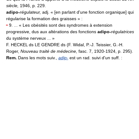
siècle,
1946, p. 229.
adipo-
régulateur
,
adj. « [en parlant d'une fonction organique] qui
régularise la formation des graisses » :
•
9. ... « Les obésités sont des syndromes à extension
progressive, dus aux altérations des fonctions
adipo-
régulatrices
du système nerveux ... »
F. HECKEL ds LE GENDRE ds (F. Widal, P.-J. Teissier, G.-H.
Roger,
Nouveau traité de médecine,
fasc. 7, 1920-1924, p. 295).
Rem.
Dans les mots suiv.,
adip-
est un rad. suivi d'un suff. :