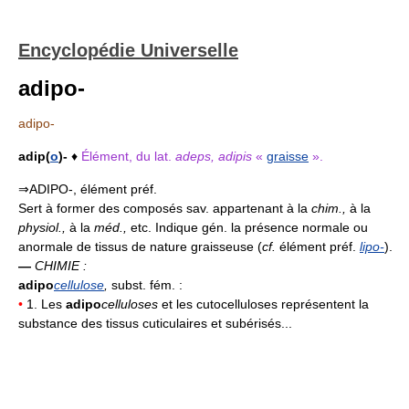
Encyclopédie Universelle
adipo-
adipo-
adip(
o
)-
♦
Élément, du lat.
adeps, adipis
«
graisse
».
⇒ADIPO-, élément préf.
Sert à former des composés sav. appartenant à la
chim.,
à la
physiol.,
à la
méd.,
etc. Indique gén. la présence normale ou
anormale de tissus de nature graisseuse (
cf.
élément préf.
lipo-
).
—
CHIMIE :
adipo
cellulose
,
subst. fém. :
•
1. Les
adipo
celluloses
et les cutocelluloses représentent la
substance des tissus cuticulaires et subérisés...