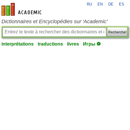
RU
EN
DE
ES
fr-academic.com
Dictionnaires et Encyclopédies sur 'Academic'
Recherche!
interprétations
traductions
livres
Игры ⚽