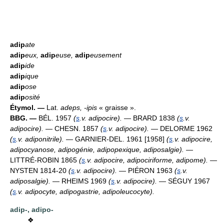
adip
ate
adip
eux,
adip
euse,
adip
eusement
adip
ide
adip
ique
adip
ose
adip
osité
Étymol. —
Lat.
adeps, -ipis
« graisse ».
BBG. —
BÉL. 1957
(
s
.v. adipocire).
— BRARD 1838
(
s
.v.
adipocire).
— CHESN. 1857
(
s
.v. adipocire).
— DELORME 1962
(
s
.v. adiponitrile).
— GARNIER-DEL. 1961 [1958]
(
s
.v. adipocire,
adipocyanose, adipogénie, adipopexique, adiposalgie).
—
LITTRÉ-ROBIN 1865
(
s
.v. adipocire, adipociriforme, adipome).
—
NYSTEN 1814-20
(
s
.v. adipocire).
— PIÉRON 1963
(
s
.v.
adiposalgie).
— RHEIMS 1969
(
s
.v. adipocire).
— SÉGUY 1967
(
s
.v. adipocyte, adipogastrie, adipoleucocyte).
adip-,
adipo-
❖