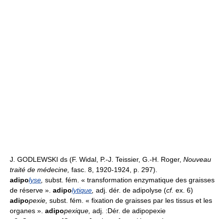
J. GODLEWSKI ds (F. Widal, P.-J. Teissier, G.-H. Roger,
Nouveau
traité de médecine,
fasc. 8, 1920-1924, p. 297).
adipo
lyse
,
subst. fém. « transformation enzymatique des graisses
de réserve ».
adipo
lytique
,
adj. dér. de adipolyse (
cf.
ex. 6)
adipo
pexie
,
subst. fém. « fixation de graisses par les tissus et les
organes ».
adipo
pexique
,
adj. :Dér. de adipopexie