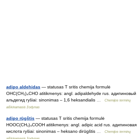
adipo aldehidas
— statusas T sritis chemija formulė
OHC(CH₂)₄CHO atitikmenys: angl. adipaldehyde rus. адипиновый
альдегид ryšiai: sinonimas – 1,6 heksandialis …
Chemijos terminų
aiškinamasis žodynas
adipo rūgštis
— statusas T sritis chemija formulė
HOOC(CH₂)₄COOH atitikmenys: angl. adipic acid rus. адипиновая
кислота ryšiai: sinonimas – heksano dirūgštis …
Chemijos terminų
aiškinamasis žodynas